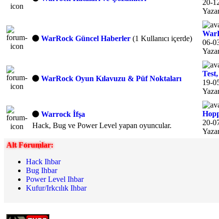
20-12
Yaza
WarR
WarRock Güncel Haberler
(1 Kullanıcı içerde)
06-03
Yaza
Test,
WarRock Oyun Kılavuzu & Püf Noktaları
19-05
Yaza
Hopp
Warrock İfşa
20-07
Hack, Bug ve Power Level yapan oyuncular.
Yaza
Alt Forumlar:
Hack Ihbar
Bug Ihbar
Power Level Ihbar
Kufur/Irkcılık Ihbar