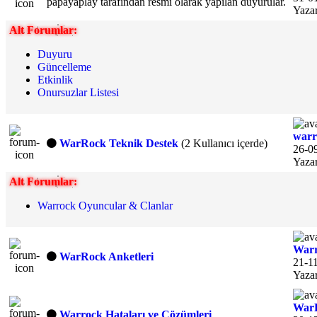
papayaplay tarafından resmi olarak yapılan duyurular.
Yaza
Alt Forumlar:
Duyuru
Güncelleme
Etkinlik
Onursuzlar Listesi
warro
WarRock Teknik Destek
(2 Kullanıcı içerde)
26-09
Yaza
Alt Forumlar:
Warrock Oyuncular & Clanlar
Warr
WarRock Anketleri
21-11
Yaza
WarR
Warrock Hataları ve Çözümleri