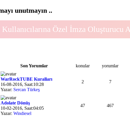
ayı unutmayın ..
Kullanıcılarına Özel İmza Oluşturucu 
Son Yorumlar
konular
yorumlar
WarRockTUBE Kuralları
2
7
16-08-2016, Saat:10:28
Yazar:
Sercan Türkeş
Adolate Dönüş
47
467
10-02-2016, Saat:04:05
Yazar:
Windiesel