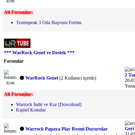
Alt Forumlar:
Teamspeak 3 Oda Başvuru Formu
*** WarRock Genel ve Destek ***
Forumlar
2 Tan
WarRock Genel
(2 Kullanıcı içerde)
20-07
Yaza
Alt Forumlar:
Warrock İndir ve Kur [Download]
Kişisel Konular
Geri
Warrock Papaya Play Resmi Duyurular
31-01