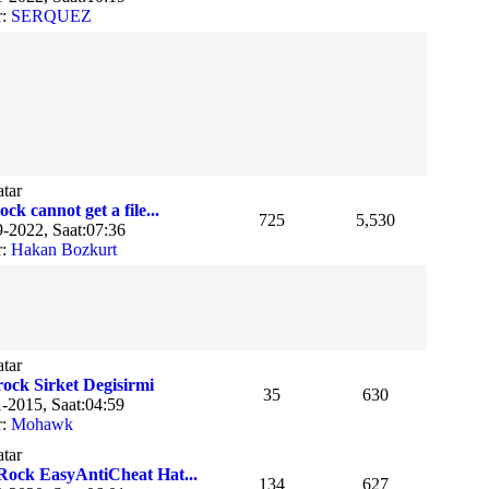
r:
SERQUEZ
ck cannot get a file...
725
5,530
-2022, Saat:07:36
r:
Hakan Bozkurt
ock Sirket Degisirmi
35
630
-2015, Saat:04:59
r:
Mohawk
ock EasyAntiCheat Hat...
134
627