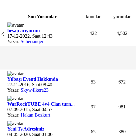
Son Yorumlar
konular
yorumlar
hesap arıyorum
422
4,502
de)
17-12-2022, Saat:12:43
Yazar:
Scherzinqer
Yılbaşı Eventi Hakkında
53
672
27-11-2016, Saat:08:40
Yazar:
Skyw4lkera23
WarRockTUBE 4v4 Clan turn...
97
981
07-09-2015, Saat:04:57
Yazar:
Hakan Bozkurt
Yeni Ts Adresimiz
65
380
04-05-2020, Saat:01:00