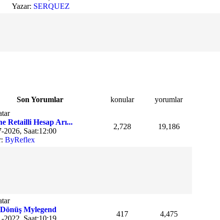
Yazar:
SERQUEZ
Son Yorumlar
konular
yorumlar
e Retailli Hesap Arı...
2,728
19,186
-2026, Saat:12:00
r:
ByReflex
 Dönüş Mylegend
417
4,475
-2022, Saat:10:19