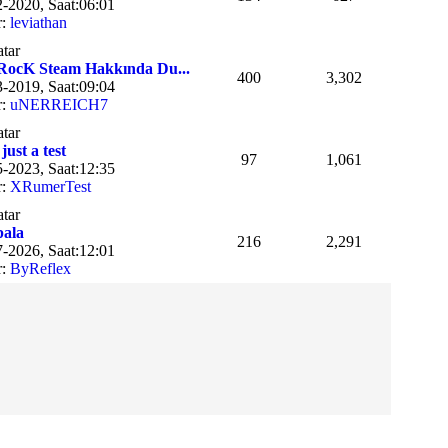
-2020, Saat:06:01
r:
leviathan
ocK Steam Hakkında Du...
400
3,302
-2019, Saat:09:04
r:
uNERREICH7
 just a test
97
1,061
-2023, Saat:12:35
r:
XRumerTest
ala
216
2,291
-2026, Saat:12:01
r:
ByReflex